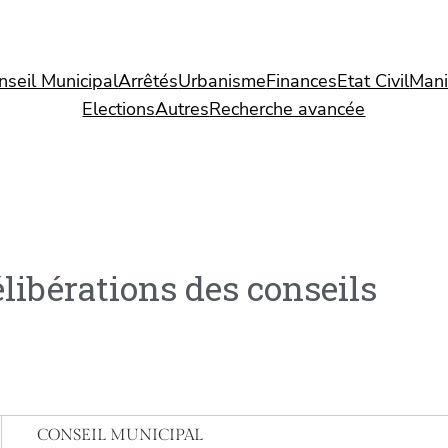
nseil Municipal
Arrêtés
Urbanisme
Finances
Etat Civil
Mani
Elections
Autres
Recherche avancée
libérations des conseils
CONSEIL MUNICIPAL