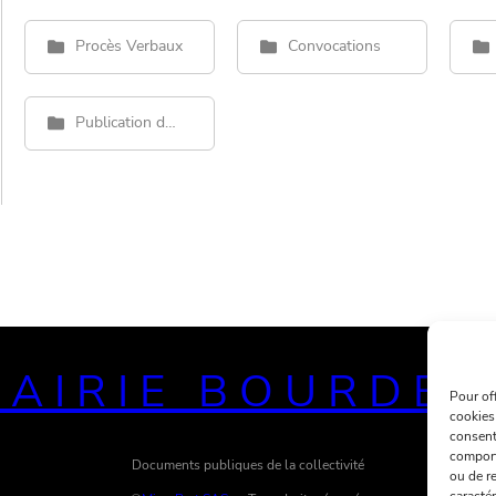
Procès Verbaux
Convocations
Publication délibérations
AIRIE BOURDE
Pour of
cookies
consent
comport
Documents publiques de la collectivité
ou de re