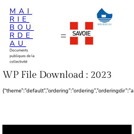
Aller
MAI
au
RIE
contenu
BOU
RDE
AU
Documents
publiques de la
collectivité
WP File Download :
2023
{“theme”:”default”,”ordering”:”ordering”,”orderingdir”: