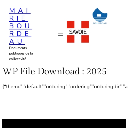
Aller
MAI
au
RIE
contenu
BOU
RDE
AU
Documents
publiques de la
collectivité
WP File Download :
2025
{“theme”:”default”,”ordering”:”ordering”,”orderingdir”: