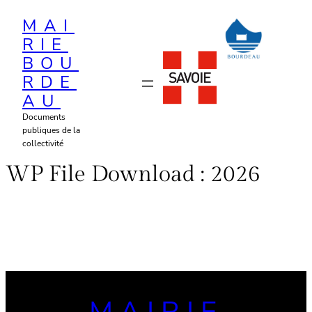
Aller
MAI
au
RIE
contenu
BOU
RDE
AU
Documents
publiques de la
collectivité
WP File Download :
2026