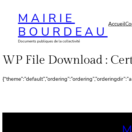
Aller
MAIRIE
au
contenu
Accueil
Co
BOURDEAU
Documents publiques de la collectivité
WP File Download :
Cert
{“theme”:”default”,”ordering”:”ordering”,”orderingdir”:
M