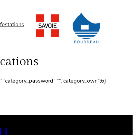
festations
ications
”-1″,”category_password”:””,”category_own”:6}
AU