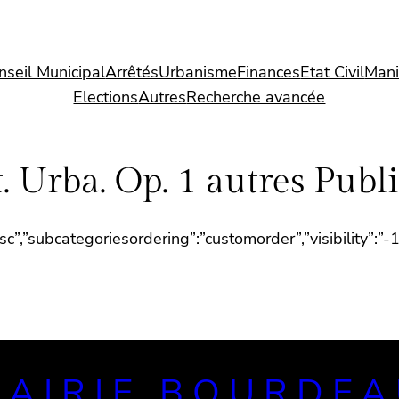
nseil Municipal
Arrêtés
Urbanisme
Finances
Etat Civil
Mani
Elections
Autres
Recherche avancée
. Urba. Op. 1 autres Publ
”asc”,”subcategoriesordering”:”customorder”,”visibility”:
AIRIE BOURDE