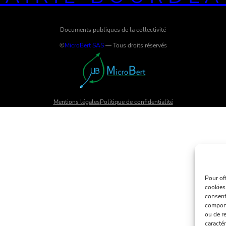
Documents publiques de la collectivité
©
MicroBert SAS
— Tous droits réservés
Mentions légales
Politique de confidentialité
Pour of
cookies
consent
comport
ou de re
caractér