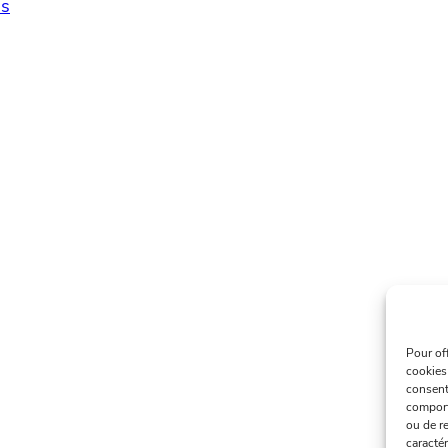
s
Pour of
cookies
consent
comport
ou de re
caractér