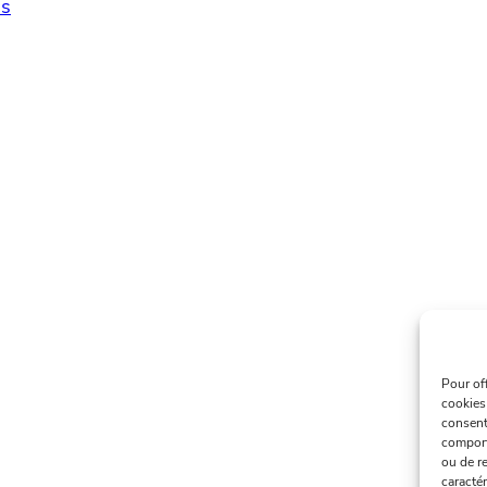
s
Pour of
cookies
consent
comport
ou de re
caractér