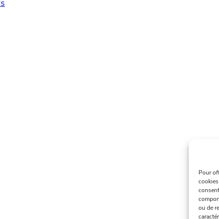
s
Pour of
cookies
consent
comport
ou de re
caractér