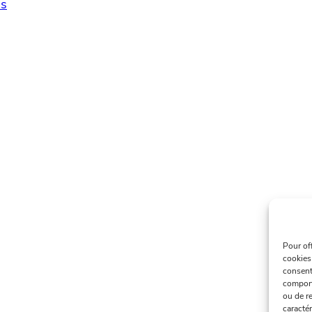
s
Pour of
cookies
consent
comport
ou de re
caractér