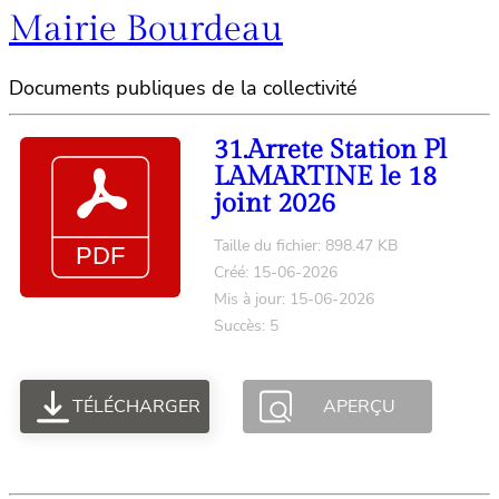
Mairie Bourdeau
Documents publiques de la collectivité
31.Arrete Station Pl
LAMARTINE le 18
joint 2026
Taille du fichier: 898.47 KB
Créé: 15-06-2026
Mis à jour: 15-06-2026
Succès: 5
TÉLÉCHARGER
APERÇU