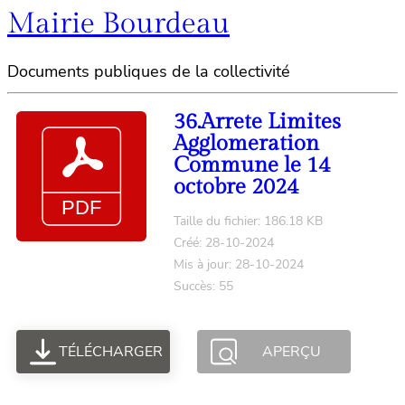
Mairie Bourdeau
Documents publiques de la collectivité
36.Arrete Limites
Agglomeration
Commune le 14
octobre 2024
Taille du fichier: 186.18 KB
Créé: 28-10-2024
Mis à jour: 28-10-2024
Succès: 55
TÉLÉCHARGER
APERÇU