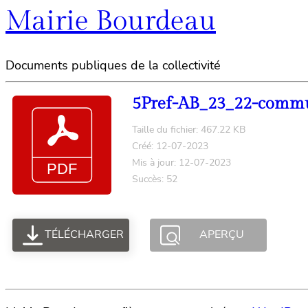
Mairie Bourdeau
Documents publiques de la collectivité
5Pref-AB_23_22-commu
Taille du fichier: 467.22 KB
Créé: 12-07-2023
Mis à jour: 12-07-2023
Succès: 52
TÉLÉCHARGER
APERÇU