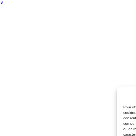
s
Pour of
cookies
consent
comport
ou de re
caractér