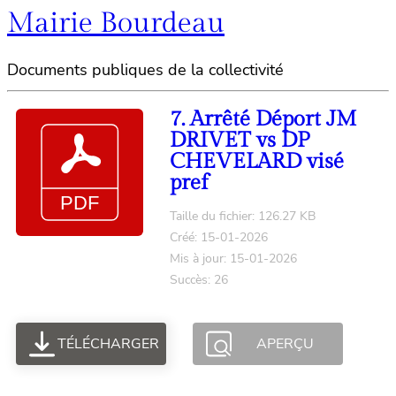
Mairie Bourdeau
Documents publiques de la collectivité
7. Arrêté Déport JM
DRIVET vs DP
CHEVELARD visé
pref
Taille du fichier: 126.27 KB
Créé: 15-01-2026
Mis à jour: 15-01-2026
Succès: 26
TÉLÉCHARGER
APERÇU