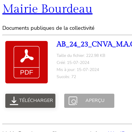
Mairie Bourdeau
Documents publiques de la collectivité
AB_24_23_CNVA_M.A.Ge
Taille du fichier: 222.98 KB
Créé: 15-07-2024
Mis à jour: 15-07-2024
Succès: 72
TÉLÉCHARGER
APERÇU