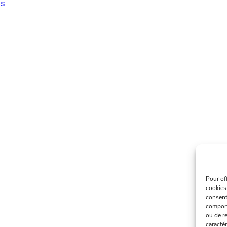
s
Pour of
cookies
consent
comport
ou de re
caractér