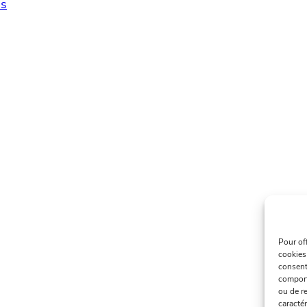
s
Pour of
cookies
consent
comport
ou de re
caractér