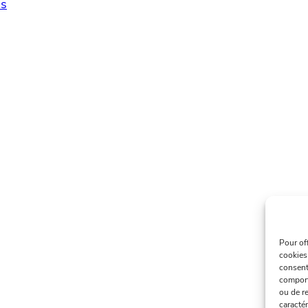
s
Pour of
cookies
consent
comport
ou de re
caractér