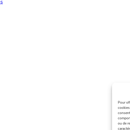
s
Pour of
cookies
consent
comport
ou de re
caractér